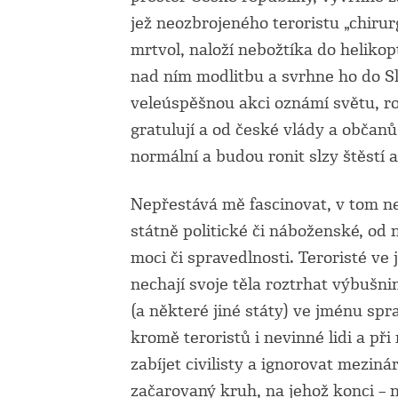
jež neozbrojeného teroristu „chirur
mrtvol, naloží nebožtíka do helikop
nad ním modlitbu a svrhne ho do S
veleúspěšnou akci oznámí světu, ro
gratulují a od české vlády a občan
normální a budou ronit slzy štěstí 
Nepřestává mě fascinovat, v tom ne
státně politické či náboženské, od
moci či spravedlnosti. Teroristé ve 
nechají svoje těla roztrhat výbušn
(a některé jiné státy) ve jménu spr
kromě teroristů i nevinné lidi a při
zabíjet civilisty a ignorovat meziná
začarovaný kruh, na jehož konci – n