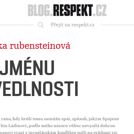
Respekt
Přejít na respekt.cz
Vyhledávání
ka rubensteinová
 JMÉNU
EDLNOSTI
 pět ráno, kdy kvůli tomu nemůžu spát, způsob, jakým Spojené
 bin Ládinovi, podle mého názoru vůbec nevysílá dobrou
i masoví vrazi v jugoslávském konfliktu měli na svědomí víc