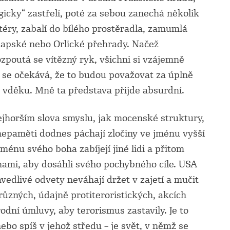
gicky“ zastřelí, poté za sebou zanechá několik
téry, zabalí do bílého prostěradla, zamumlá
lapské nebo Orlické přehrady. Načež
zpoutá se vítězný ryk, všichni si vzájemně
ů se očekává, že to budou považovat za úplně
a vděku. Mně ta představa přijde absurdní.
jhorším slova smyslu, jak mocenské struktury,
 nepaměti dodnes páchají zločiny ve jménu vyšší
jménu svého boha zabíjejí jiné lidi a přitom
inami, aby dosáhli svého pochybného cíle. USA
avedlivé odvety neváhají držet v zajetí a mučit
 různých, údajně protiteroristických, akcích
rodní úmluvy, aby terorismus zastavily. Je to
ebo spíš v jehož středu – je svět, v němž se