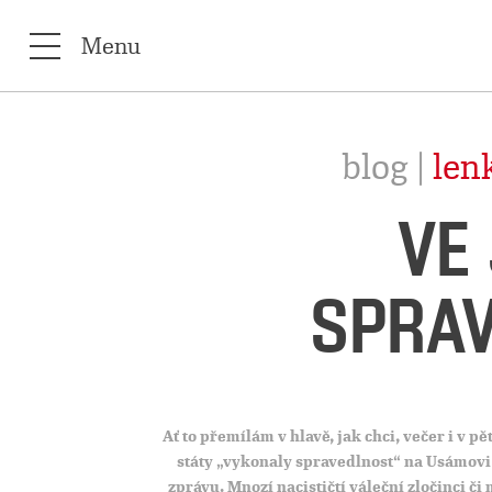
Menu
blog |
len
VE
SPRAV
A
ť to přemílám v hlavě, jak chci, večer i v
státy „vykonaly spravedlnost“ na Usámovi
zprávu. Mnozí nacističtí váleční zločinci č