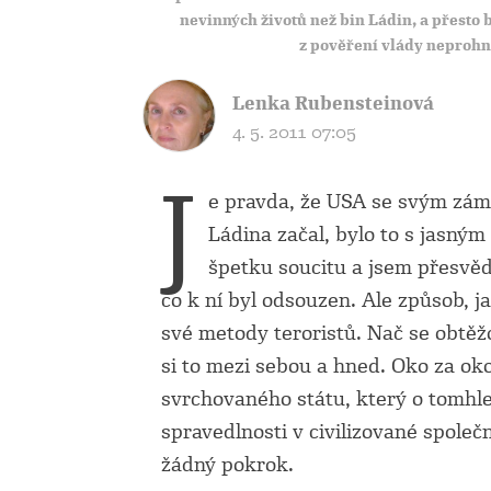
nevinných životů než bin Ládin, a přesto 
z pověření vlády neprohn
Lenka Rubensteinová
4. 5. 2011 07:05
J
e pravda, že USA se svým zámě
Ládina začal, bylo to s jasným
špetku soucitu a jsem přesvědč
co k ní byl odsouzen. Ale způsob, 
své metody teroristů. Nač se obtě
si to mezi sebou a hned. Oko za oko
svrchovaného státu, který o tomhle
spravedlnosti v civilizované společn
žádný pokrok.