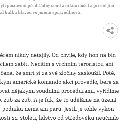
byli postaveni před řádný soud a nikdo nešel a prostě jim
al kulku hlavou ve jménu spravedlnosti.
rem nikdy netajily. Od chvíle, kdy hon na bin
 cílem zabít. Necítím s vrchním teroristou ani
ená, že smrt si za své zločiny zasloužil. Poté,
jakým americké komando akci provedlo, bere za
žovat nějakými soudními procedurami, vyřídíme
, zub za zub. A je fuk, že to uděláme na území
 podniku nemá ani páru. Jestli je tohle výkon
osti 21. století, lidstvo od středověku neučinilo