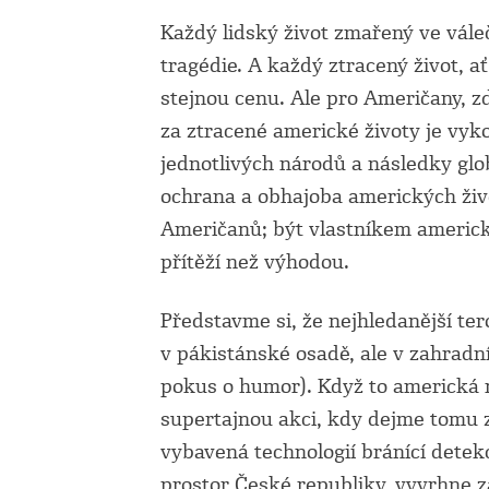
Každý lidský život zmařený ve vále
tragédie. A každý ztracený život, a
stejnou cenu. Ale pro Američany, z
za ztracené americké životy je vyk
jednotlivých národů a následky gl
ochrana a obhajoba amerických ži
Američanů; být vlastníkem americké
přítěží než výhodou.
Představme si, že nejhledanější te
v pákistánské osadě, ale v zahrad
pokus o humor). Když to americká r
supertajnou akci, kdy dejme tomu 
vybavená technologií bránící detek
prostor České republiky, vyvrhne 