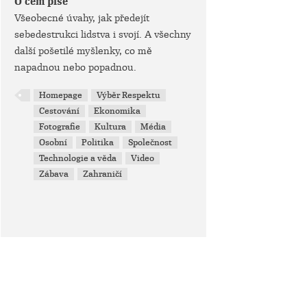
O čem píše
Všeobecné úvahy, jak předejít
sebedestrukci lidstva i svojí. A všechny
další pošetilé myšlenky, co mě
napadnou nebo popadnou.
Homepage
Výběr Respektu
Cestování
Ekonomika
Fotografie
Kultura
Média
Osobní
Politika
Společnost
Technologie a věda
Video
Zábava
Zahraničí