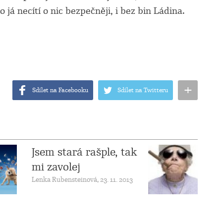
já necítí o nic bezpečněji, i bez bin Ládina.
+
Sdílet na Facebooku
Sdílet na Twitteru
Jsem stará rašple, tak
mi zavolej
Lenka Rubensteinová, 23. 11. 2013