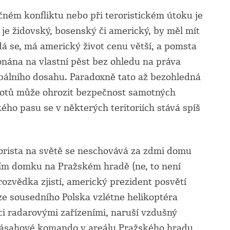
čném konfliktu nebo při teroristickém útoku je
ť je židovský, bosenský či americký, by měl mít
dá se, má americký život cenu větší, a pomsta
onána na vlastní pěst bez ohledu na práva
obálního dosahu. Paradoxně tato až bezohledná
votů může ohrozit bezpečnost samotných
ho pasu se v některých teritoriích stává spíš
rorista na světě se neschovává za zdmi domu
ním domku na Pražském hradě (ne, to není
ozvědka zjistí, americký prezident posvětí
ze sousedního Polska vzlétne helikoptéra
ci radarovými zařízeními, naruší vzdušný
zásahové komando v areálu Pražského hradu,