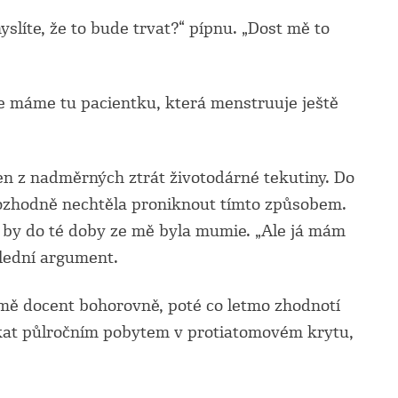
slíte, že to bude trvat?“ pípnu. „Dost mě to
le máme tu pacientku, která menstruuje ještě
jen z nadměrných ztrát životodárné tekutiny. Do
ozhodně nechtěla proniknout tímto způsobem.
ci by do té doby ze mě byla mumie. „Ale já mám
lední argument.
í mě docent bohorovně, poté co letmo zhodnotí
ískat půlročním pobytem v protiatomovém krytu,