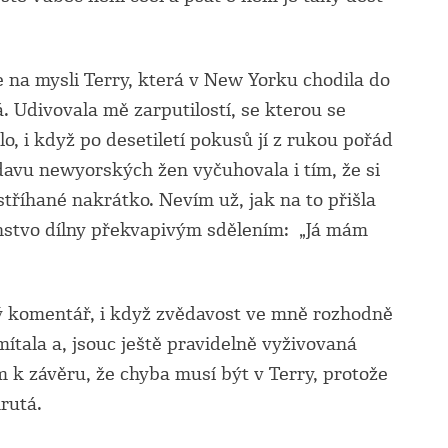
e na mysli Terry, která v New Yorku chodila do
. Udivovala mě zarputilostí, se kterou se
, i když po desetiletí pokusů jí z rukou pořád
davu newyorských žen vyčuhovala i tím, že si
stříhané nakrátko. Nevím už, jak na to přišla
enstvo dílny překvapivým sdělením: „Já mám
ý komentář, i když zvědavost ve mně rozhodně
ítala a, jsouc ještě pravidelně vyživovaná
 k závěru, že chyba musí být v Terry, protože
rutá.