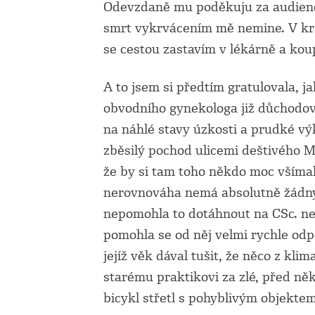
Odevzdaně mu poděkuju za audienc
smrt vykrvácením mě nemine. V kr
se cestou zastavím v lékárně a koup
A to jsem si předtím gratulovala, j
obvodního gynekologa již důchodov
na náhlé stavy úzkosti a prudké vý
zběsilý pochod ulicemi deštivého 
že by si tam toho někdo moc všímal
nerovnováha nemá absolutně žádný 
nepomohla to dotáhnout na CSc. ne
pomohla se od něj velmi rychle odp
jejíž věk dával tušit, že něco z klim
starému praktikovi za zlé, před něk
bicykl střetl s pohyblivým objekte