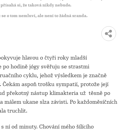
 přísahá si, že taková nikdy nebude.
 se o tom nemluví, ale není to žádná sranda.
pokyvuje hlavou o čtyři roky mladší
 po hodině jógy svěřuju se strastmi
uačního cyklu, jehož výsledkem je značně
ny. Čekám aspoň trošku sympatií, protože její
ud překotný nástup klimakteria už těsně po
 oka málem ukane slza závisti. Po každoměsíčních
a truchlit.
s ní od minuty. Chování mého šílícího