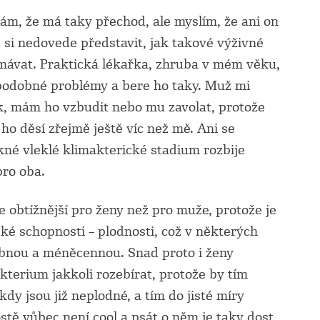
ám, že má taky přechod, ale myslím, že ani on
, si nedovede představit, jak takové výživné
ávat. Praktická lékařka, zhruba v mém věku,
 podobné problémy a bere ho taky. Muž mi
, mám ho vzbudit nebo mu zavolat, protože
ho děsí zřejmě ještě víc než mě. Ani se
kné vleklé klimakterické stadium rozbije
pro oba.
e obtížnější pro ženy než pro muže, protože je
ké schopnosti – plodnosti, což v některých
ebnou a méněcennou. Snad proto i ženy
kterium jakkoli rozebírat, protože by tím
kdy jsou již neplodné, a tím do jisté míry
stě vůbec není cool a psát o něm je taky dost