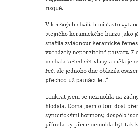
risqué.
V krušných chvílích mi často vytan
stejného keramického kurzu jako já
snažila zvládnout keramické řemeslo
vycházely nepoužitelné patvary. Z 
nechala zešedivět vlasy a měla je o
řeč, ale jednoho dne oblažila osaz
přechod už patnáct let.“
Tenkrát jsem se nezmohla na žádn
hlodala. Doma jsem o tom dost přem
syntetickými hormony, dospěla jsem
příroda by přece nemohla být tak k