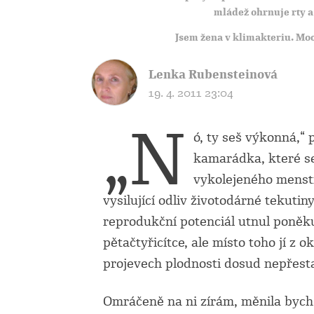
mládež ohrnuje rty a
Jsem žena v klimakteriu. Moc
Lenka Rubensteinová
19. 4. 2011 23:04
„N
ó, ty seš výkonná,“ 
kamarádka, které se
vykolejeného menstr
vysilující odliv životodárné tekuti
reprodukční potenciál utnul poněk
pětačtyřicítce, ale místo toho jí z
projevech plodnosti dosud nepřestal
Omráčeně na ni zírám, měnila bych 