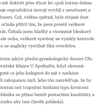
 mě doktoři přes třicet let cpali horem dolem
je reprodukční ústrojí vytrhli z netečnosti a
čnosti. Což, viděno zpětně, bylo zřejmě dost
činila přítrž tím, že jsem prostě veškeré
 brát. Čekala jsem hladký a víceméně bleskový
 ale ouha, veškeré systémy se vymkly kontrole
 se anglicky výstižně říká overdrive.
troze jakýsi přední gynekologický docent CSc.
ražské klinice U Apolináře, když zkoumá
, poté co jeho kolegové do mě v narkóze
ali zakopanou myš. Jeho tón nasvědčuje, že by
ežitostmi než trapnými hnidami typu krvácení
 klinika se přímo hemží postaršími kandidáty a
torku aby tam člověk pohledal.