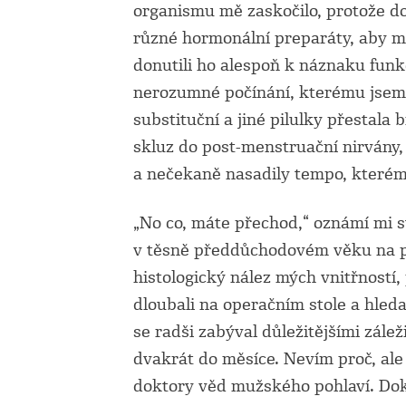
organismu mě zaskočilo, protože do
různé hormonální preparáty, aby mo
donutili ho alespoň k náznaku funk
nerozumné počínání, kterému jsem u
substituční a jiné pilulky přestala
skluz do post-menstruační nirvány,
a nečekaně nasadily tempo, kterému
„No co, máte přechod,“ oznámí mi s
v těsně předdůchodovém věku na p
histologický nález mých vnitřností
dloubali na operačním stole a hled
se radši zabýval důležitějšími zál
dvakrát do měsíce. Nevím proč, ale
doktory věd mužského pohlaví. Dok