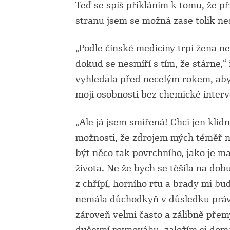
Teď se spíš přikláním k tomu, že p
stranu jsem se možná zase tolik ne
„Podle čínské medicíny trpí žena 
dokud se nesmíří s tím, že stárne,
vyhledala před necelým rokem, aby 
mojí osobnosti bez chemické interv
„Ale já jsem smířená! Chci jen klid
možnosti, že zdrojem mých téměř 
být něco tak povrchního, jako je m
života. Ne že bych se těšila na dob
z chřípí, horního rtu a brady mi bu
nemála důchodkyň v důsledku práv
zároveň velmi často a zálibně pře