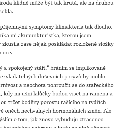
říroda klidně může být tak krutá, ale na druhou
sekla.
nepříjemnými symptomy klimakteria tak dlouho,
“ říká mi akupunkturistka, kterou jsem
zkusila zase nějak poskládat rozložené složky
ence.
ný a spokojený stáří,“ bráním se implikované
nezvladatelných duševních poryvů by mohlo
arnivost a neochota pohroužit se do stařeckého
u, kdy mi ušní lalůčky budou viset na ramena a
dou trčet bodliny porostu rašícího na tvářích
ě oněch nechvalných hormonálních změn. Ale
mýšlím o tom, jak znovu vybuduju ztracenou