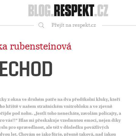
Respekt
Přejít na respekt.cz
Vyhledávání
ka rubensteinová
ECHOD
pecky z okna ve druhém patře na dva předškolní kluky, kteří
ého hřiště v našem strašnickém vnitrobloku a ve zjevně
řijde pod nohu. „Jestli toho nenecháte, zavolám policajty, a
n pro vás!!“ Hlas mi přeskakuje vzedmutou emocí, nejen díky
u pro spravedlnost, ale též v důsledku povážlivých
ou let. Chovám se jako fúrie, přesně taková, nad jakou