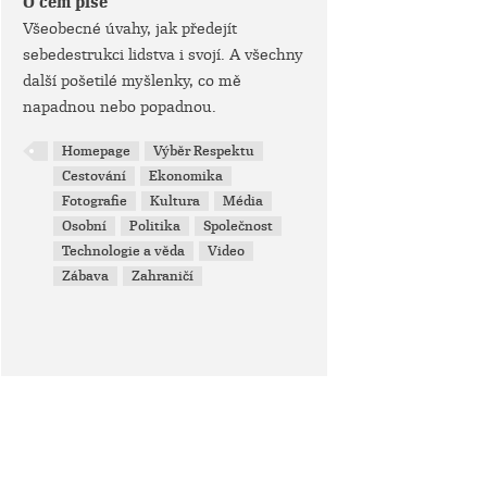
O čem píše
Všeobecné úvahy, jak předejít
sebedestrukci lidstva i svojí. A všechny
další pošetilé myšlenky, co mě
napadnou nebo popadnou.
Homepage
Výběr Respektu
Cestování
Ekonomika
Fotografie
Kultura
Média
Osobní
Politika
Společnost
Technologie a věda
Video
Zábava
Zahraničí