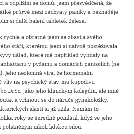
i a odplížím se domů. Jsem přesvědčená, že
átké průrvě mezi záchvaty paniky a beznaděje
ím si další balení tabletek železa.
ak rychle a obratně jsem se zbavila svého
ého stáří, kterému jsem si naivně postěžovala
kyvy nálad, které mě například vyhnaly na
Manhattanu v pyžamu a domácích pantoflích (ne
). Jeho nezlomná víra, že hormonální
vliv na psychický stav, mu kupodivu
bo DrSc. jako jeho klinickým kolegům, ale mně
outat a vrhnout se do náruče gynekoložky,
akterických slastí si již užila. Nemám to
olika roky se šeredně pomlátil, když se jeho
m poháněným nikoli lidskou silou.