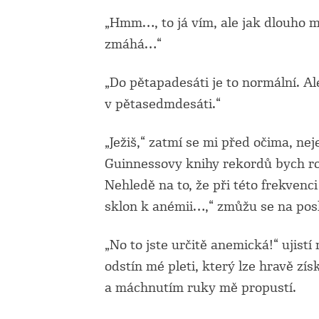
„Hmm…, to já vím, ale jak dlouho my
zmáhá…“
„Do pětapadesáti je to normální. A
v pětasedmdesáti.“
„Ježiš,“ zatmí se mi před očima, ne
Guinnessovy knihy rekordů bych r
Nehledě na to, že při této frekven
sklon k anémii…,“ zmůžu se na pos
„No to jste určitě anemická!“ ujist
odstín mé pleti, který lze hravě z
a máchnutím ruky mě propustí.