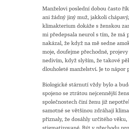
Manželovi poslední dobou často řík
ani žádný jiný muž, jakkoli chápavý
klimakterium dokáže s ženskou zam
mi předepsala neurol s tím, že má
nakázal, že když na mě sedne amok
moje, doufejme přechodné, projevy 
nedivím, když slyším, že takové pě
dlouholeté manželství. Je to nápor 
Biologické stárnutí vždy bylo a bud
spojeno se ztrátou nejcennější žens
společnostech činí ženu již nepotř
samotné se většinou zdráhají klima
přiznaly, že dosáhly určitého věku, 
stigmatizované. Být v přechodu pro