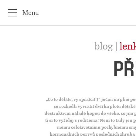
Menu
blog |
len
PŘ
„Co to děláte, vy spratci!!!“ ječím na plné 
se rozhodli vyvrátit dvířka plotu dětsk
destruktivní náladě kopou do všeho, co jim p
ti si to vyříděj s rodičema! Není to tady je
mému celoživotnímu pochybnému smysl
hormonálních poryvů posledních zhruba dv