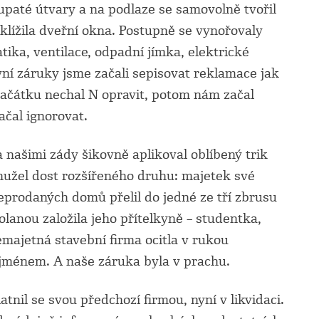
upaté útvary a na podlaze se samovolně tvořil
klížila dveřní okna. Postupně se vynořovaly
tika, ventilace, odpadní jímka, elektrické
vní záruky jsme začali sepisovat reklamace jak
začátku nechal N opravit, potom nám začal
čal ignorovat.
 našimi zády šikovně aplikoval oblíbený trik
ohužel dost rozšířeného druhu: majetek své
neprodaných domů přelil do jedné ze tří zbrusu
lanou založila jeho přítelkyně – studentka,
emajetná stavební firma ocitla v rukou
 jménem. A naše záruka byla v prachu.
atnil se svou předchozí firmou, nyní v likvidaci.