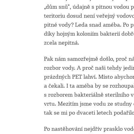
„dům snů“, údajně s pitnou vodou 
teritoriu dosud není veřejný vodov
pitné vody? Leda snad améba. Po p
díky hojným koloniím bakterií dobře
zcela nepitná.
Pak nám samozřejmě došlo, proč ná
rozbor vody. A proč naši tehdy jedi
prázdných PET lahví. Místo abychom
a čekali. I ta améba by se rozhoup
s rozborem bakteriálně sterilního 
vrtu. Mezitím jsme vodu ze studny d
tak se mi po dvaceti letech podařil
Po nastěhování nejdřív prasklo vodo