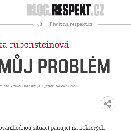
Respekt
Přejít na respekt.cz
Vyhledávání
ka rubensteinová
MŮJ PROBLÉM
m nad Vltavou seznamuje s „prací“ českých úřadů.
ováníhodnou situací panující na některých