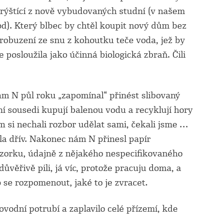
prýštící z nově vybudovaných studní (v našem
od). Který blbec by chtěl koupit nový dům bez
robuzení ze snu z kohoutku teče voda, jež by
 posloužila jako účinná biologická zbraň. Čili
m N půl roku „zapomínal“ přinést slibovaný
ní sousedi kupují balenou vodu a recyklují hory
 si nechali rozbor udělat sami, čekali jsme …
ala dřív. Nakonec nám N přinesl papír
vzorku, údajně z nějakého nespecifikovaného
ůvěřivě pili, já víc, protože pracuju doma, a
o se rozpomenout, jaké to je zvracet.
vodní potrubí a zaplavilo celé přízemí, kde