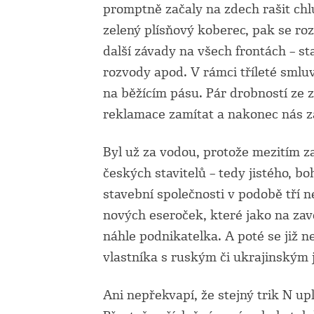
promptně začaly na zdech rašit chl
zelený plísňový koberec, pak se roz
další závady na všech frontách – sta
rozvody apod. V rámci tříleté smlu
na běžícím pásu. Pár drobností ze 
reklamace zamítat a nakonec nás za
Byl už za vodou, protože mezitím za
českých stavitelů – tedy jistého, b
stavební společnosti v podobě tří 
nových eseroček, které jako na zavo
náhle podnikatelka. A poté se již n
vlastníka s ruským či ukrajinským
Ani nepřekvapí, že stejný trik N upl