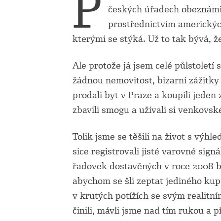
P
českých úřadech obeznámil 
prostřednictvím amerických
kterými se stýká. Už to tak bývá, že
Ale protože já jsem celé půlstoletí
žádnou nemovitost, bizarní zážitky 
prodali byt v Praze a koupili jede
zbavili smogu a užívali si venkovské
Tolik jsme se těšili na život s výh
sice registrovali jisté varovné sign
řadovek dostavěných v roce 2008 by
abychom se šli zeptat jediného kupc
v krutých potížích se svým realitní
činili, mávli jsme nad tím rukou a při