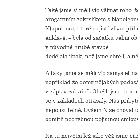
Také jsme si měli víc všímat toho, 
arogantním zakrslíkem s Napoleo
N(apoleon), kterého jistí vlivní pří
enklávě, – byla od začátku velmi o
v původně hrubé stavbě
dodělala jinak, než jsme chtěli, a 
A taky jsme se měli víc zamyslet n
například že domy nějakých padesá
v záplavové zóně. Obešli jsme hodn
se v základech otřásaly. Náš příbyte
nepojistitelné. Ovšem N se choval 
odmítli pochybnou pojistnou smlouv
Na tu největší lež jako věž jsme při