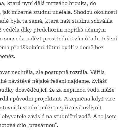
ma, která nyní dělá mrtvého brouka, do
a, jak mizerně studnu udělala. Shodou okolností
dě byla ta samá, která naši studnu schválila
ž věděla díky předchozím nepříliš účinným
 souseda nalézt prostřednictvím úřadu řešení
věma předškolními dětmi bydlí v domě bez
 peněz.
vat nechtěla, ale postupně roztála. Věřila
ruhé návštěvě nějaké řešení najdeme. Zvlášť
osudky dosvědčující, že za nepitnou vodu může
rdil i původní projektant. A zejména když více
untovních studní může nepříznivě ovlivnit
í obyvatele závislé na studniční vodě. A to jsem
 hotové dílo „prasárnou“.