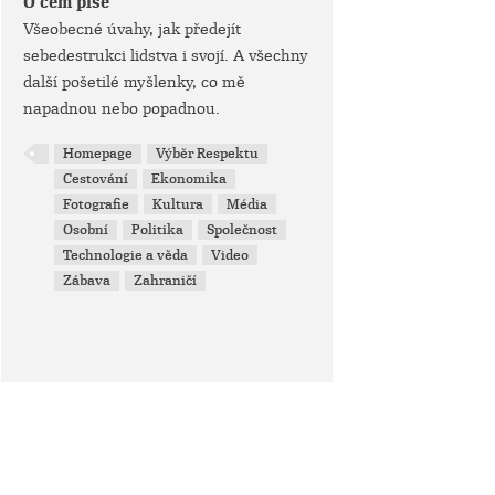
O čem píše
Všeobecné úvahy, jak předejít
sebedestrukci lidstva i svojí. A všechny
další pošetilé myšlenky, co mě
napadnou nebo popadnou.
Homepage
Výběr Respektu
Cestování
Ekonomika
Fotografie
Kultura
Média
Osobní
Politika
Společnost
Technologie a věda
Video
Zábava
Zahraničí