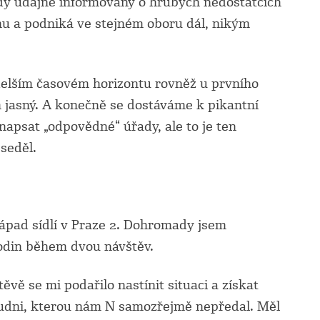
hdy údajně informovány o hrubých nedostatcích
mu a podniká ve stejném oboru dál, nikým
v delším časovém horizontu rovněž u prvního
 jasný. A konečně se dostáváme k pikantní
 napsat „odpovědné“ úřady, ale to je ten
 seděl.
ápad sídlí v Praze 2. Dohromady jsem
hodin během dvou návštěv.
vě se mi podařilo nastínit situaci a získat
udni, kterou nám N samozřejmě nepředal. Měl