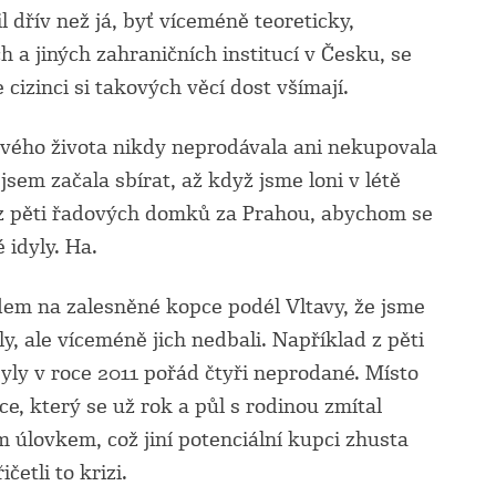
dřív než já, byť víceméně teoreticky,
 a jiných zahraničních institucí v Česku, se
 cizinci si takových věcí dost všímají.
 svého života nikdy neprodávala ani nekupovala
jsem začala sbírat, až když jsme loni v létě
n z pěti řadových domků za Prahou, abychom se
 idyly. Ha.
ledem na zalesněné kopce podél Vltavy, že jsme
ály, ale víceméně jich nedbali. Například z pěti
ly v roce 2011 pořád čtyři neprodané. Místo
e, který se už rok a půl s rodinou zmítal
m úlovkem, což jiní potenciální kupci zhusta
četli to krizi.