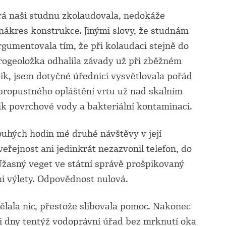
terá naši studnu zkolaudovala, nedokáže
 nákres konstrukce. Jinými slovy, že studnám
gumentovala tím, že při kolaudaci stejně do
drogeoložka odhalila závady už při zběžném
aik, jsem dotyčné úřednici vysvětlovala pořád
i propustného opláštění vrtu už nad skalním
ik povrchové vody a bakteriální kontaminaci.
uhých hodin mé druhé návštěvy v její
eřejnost ani jedinkrát nezazvonil telefon, do
 Úžasný veget ve státní správě prošpikovaný
 výlety. Odpovědnost nulová.
lala nic, přestože slibovala pomoc. Nakonec
i dny tentýž vodoprávní úřad bez mrknutí oka