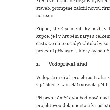
Přestože příslušné orgány byly te
staveb, promptně založil novou fir
nerušen.
Případ, který se identicky odvíjí 
kupce, je i v hrubém nárysu celkem
části: Co na to úřady? Chtělo by se
poslední přívlastek, který by na ně
1.
Vodoprávní úřad
Vodoprávní úřad pro okres Praha-z
v příslušné kanceláři strávila pět 
Při první téměř dvouhodinové návště
projektovou dokumentaci k naší st