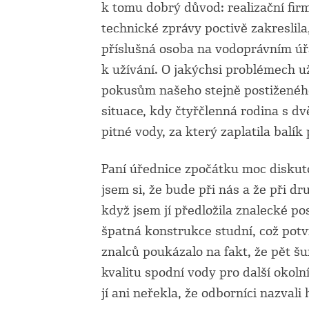
k tomu dobrý důvod: realizační fir
technické zprávy poctivě zakreslil
příslušná osoba na vodoprávním úřa
k užívání. O jakýchsi problémech u
pokusům našeho stejně postiženého
situace, kdy čtyřčlenná rodina s d
pitné vody, za který zaplatila balík
Paní úřednice zpočátku moc diskuto
jsem si, že bude při nás a že při d
když jsem jí předložila znalecké p
špatná konstrukce studní, což potv
znalců poukázalo na fakt, že pět š
kvalitu spodní vody pro další okoln
jí ani neřekla, že odborníci nazvali