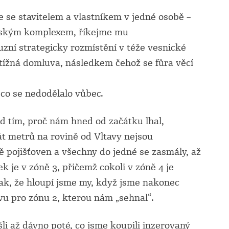
že se stavitelem a vlastníkem v jedné osobě –
nským komplexem, říkejme mu
buzní strategicky rozmístění v téže vesnické
btížná domluva, následkem čehož se fůra věcí
něco se nedodělalo vůbec.
ad tím, proč nám hned od začátku lhal,
t metrů na rovině od Vltavy nejsou
ě pojišťoven a všechny do jedné se zasmály, až
k je v zóně 3, přičemž cokoli v zóně 4 je
tak, že hloupí jsme my, když jsme nakonec
u pro zónu 2, kterou nám „sehnal“.
šli až dávno poté, co jsme koupili inzerovaný