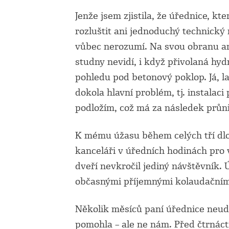
Jenže jsem zjistila, že úřednice, k
rozluštit ani jednoduchý technický
vůbec nerozumí. Na svou obranu ar
studny nevidí, i když přivolaná hy
pohledu pod betonový poklop. Já, l
dokola hlavní problém, tj. instalac
podložím, což má za následek průn
K mému úžasu během celých tří dlo
kanceláři v úředních hodinách pro v
dveří nevkročil jediný návštěvník.
občasnými příjemnými kolaudačními
Několik měsíců paní úřednice neudě
pomohla – ale ne nám. Před čtrnáct