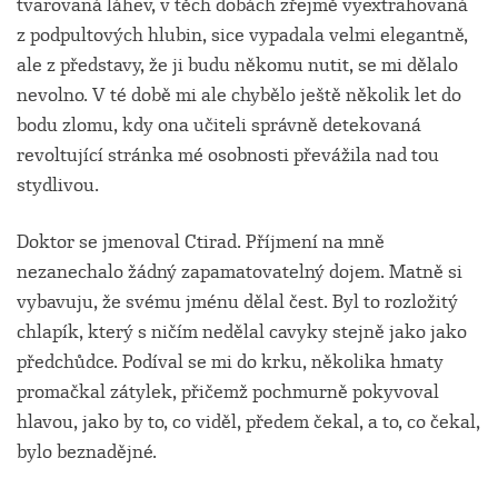
tvarovaná láhev, v těch dobách zřejmě vyextrahovaná
z podpultových hlubin, sice vypadala velmi elegantně,
ale z představy, že ji budu někomu nutit, se mi dělalo
nevolno. V té době mi ale chybělo ještě několik let do
bodu zlomu, kdy ona učiteli správně detekovaná
revoltující stránka mé osobnosti převážila nad tou
stydlivou.
Doktor se jmenoval Ctirad. Příjmení na mně
nezanechalo žádný zapamatovatelný dojem. Matně si
vybavuju, že svému jménu dělal čest. Byl to rozložitý
chlapík, který s ničím nedělal cavyky stejně jako jako
předchůdce. Podíval se mi do krku, několika hmaty
promačkal zátylek, přičemž pochmurně pokyvoval
hlavou, jako by to, co viděl, předem čekal, a to, co čekal,
bylo beznadějné.