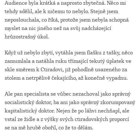
Audience byla krátká a naprosto zbytečná. Něco mi
tehdy sdělil, ale k ničemu to nebylo. Stejně jsem
neposlouchala, co říká, protože jsem nebyla schopná
myslet na nic jiného než na svůj nadcházející
hrůzostrašný úkol.
Když už nebylo zbytí, vytáhla jsem flašku z tašky, něco
zamumlala a natáhla ruku třímající tekutý úplatek ve
skle směrem k Ctiradovi, již pohodlně usazeného za
stolem a netrpělivě čekajícího, až konečně vypadnu.
Ale pan specialista se vůbec nezachoval jako správný
socialistický doktor, ba ani jako správný zkorumpovaný
kapitalistický doktor. Nejen že po láhvi nechňapl, ale
vstal ze židle a z výšky svých ctiradovských proporcí
se na mě hrubě obořil, co že to dělám.