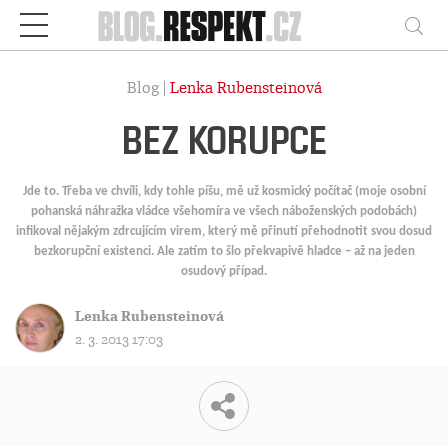
Respekt
Vy
Blog |
Lenka Rubensteinová
BEZ KORUPCE
Jde to.
Třeba ve chvíli, kdy tohle píšu, mě už kosmický počítač (moje osobní
pohanská náhražka vládce všehomíra ve všech náboženských podobách)
infikoval nějakým zdrcujícím virem, který mě přinutí přehodnotit svou dosud
bezkorupční existenci. Ale zatím to šlo překvapivě hladce – až na jeden
osudový případ.
Lenka Rubensteinová
2. 3. 2013 17:03