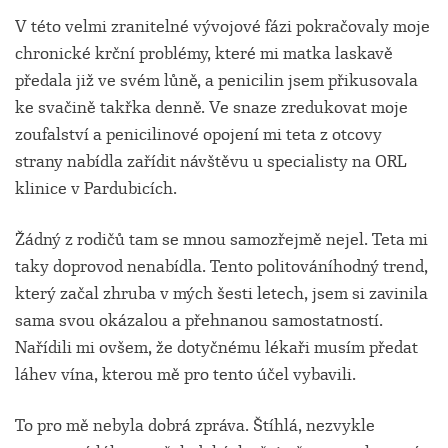
V této velmi zranitelné vývojové fázi pokračovaly moje
chronické krční problémy, které mi matka laskavě
předala již ve svém lůně, a penicilin jsem přikusovala
ke svačině takřka denně. Ve snaze zredukovat moje
zoufalství a penicilinové opojení mi teta z otcovy
strany nabídla zařídit návštěvu u specialisty na ORL
klinice v Pardubicích.
Žádný z rodičů tam se mnou samozřejmě nejel. Teta mi
taky doprovod nenabídla. Tento politováníhodný trend,
který začal zhruba v mých šesti letech, jsem si zavinila
sama svou okázalou a přehnanou samostatností.
Nařídili mi ovšem, že dotyčnému lékaři musím předat
láhev vína, kterou mě pro tento účel vybavili.
To pro mě nebyla dobrá zpráva. Štíhlá, nezvykle