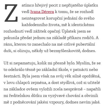
Z
atímco hřejivý pocit z nepřijatého úplatku
vedl
Ivana Dérera
k tomu, že se rozhodl
neintegrovat korupční jednání do svého
každodenního života, mě k identickému
rozhodnutí vedl zážitek opačný. Úplatek jsem se
pokusila předat jednou na základě příkazu rodičů. A
ránu, kterou to zanechalo na mé citlivé pubertální
duši, si olizuju, někdy už bezmyšlenkovitě, dodnes.
Už si nepamatuju, kolik mi přesně bylo. Myslím, že se
to odehrálo těsně po základní škole, v patnácti nebo
šestnácti. Byla jsem však na svůj věk silně opožděná,
v lovu chlapců zejména, a dost stydlivá, což si učitelé
na základce ovšem vyložili zcela nesprávně – napařili
mi ředitelskou důtku za vyzývavé chování a obvinili
mě z podněcování jakési vzpoury, dodnes nevím jaké.