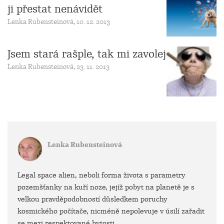
ji přestat nenávidět
Lenka Rubensteinová, 10. 12. 2013
Jsem stará rašple, tak mi zavolej
Lenka Rubensteinová, 23. 11. 2013
Lenka Rubensteinová
Legal space alien, neboli forma života s parametry
pozemšťanky na kuří noze, jejíž pobyt na planetě je s
velkou pravděpodobností důsledkem poruchy
kosmického počítače, nicméně nepolevuje v úsilí zařadit
se mezi respektované bytosti.