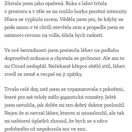
Zůstala jsem jako opařená. Ruka s lahví trčela
v prostoru a v těle se mi rozlilo horko pouštní intenzity.
Hlava se vyplnila nicem. Věděla jsem jen, že kdyby se
pode mnou v té chvíli otevřela zem a propadla jsem se
satanovi rovnou na vidle, šílela bych radostí.
Ve své bezradnosti jsem postavila láhev na podlahu
doprostřed ordinace a chystala se prchnout. Ale ani to
mi Ctirad nedopřál. Nečekaně křepce oběhl stůl, láhev
zvedl ze země a vecpal mi ji zpátky.
Trvalo celé dny, než jsem se vzpamatovala z pokoření,
které pro mě tehdy mělo gigantické rozměry. Ještě
jsem netušila, jak dobře mi ten dobrý doktor posloužil.
Nejen že si nevzal láhev, kterou si nezasloužil, ale tak
mi nabízení úplatků zhnusil, že bych se o něco
podobného už nepokusila ani ve snu.