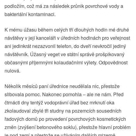
podložím, což má za následek průnik povrchové vody a
bakteriální kontaminaci.
K mému úžasu během celých tří dlouhých hodin mé druhé
návštěvy v její kanceláři v úředních hodinách pro veřejnost
ani jedinkrát nezazvonil telefon, do dveří nevkročil jediný
návštěvník. Úžasný veget ve státní správě prošpikovaný
občasnými příjemnými kolaudačními výlety. Odpovědnost
nulová.
Několik měsíců paní úřednice neudělala nic, přestože
slibovala pomoc. Nakonec pomohla – ale ne nám. Před
čtrnácti dny tentýž vodoprávní úřad bez mrknutí oka
zkolaudoval zbylé tři studny na pozemcích sousedních
řadových domů po provedení povrchových kosmetických
změn (zvýšení betonového soklu), přestože hlavní problém
je pod zemí a přestože se užíváním dalších mizerně