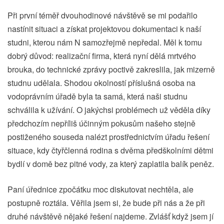
Při první téměř dvouhodinové návštěvě se mi podařilo
nastínit situaci a získat projektovou dokumentaci k naší
studni, kterou nám N samozřejmě nepředal. Měl k tomu
dobrý důvod: realizační firma, která nyní dělá mrtvého
brouka, do technické zprávy poctivě zakreslila, jak mizerně
studnu udělala. Shodou okolností příslušná osoba na
vodoprávním úřadě byla ta samá, která naši studnu
schválila k užívání. O jakýchsi problémech už věděla díky
předchozím nepříliš účinným pokusům našeho stejně
postiženého souseda nalézt prostřednictvím úřadu řešení
situace, kdy čtyřčlenná rodina s dvěma předškolními dětmi
bydlí v domě bez pitné vody, za který zaplatila balík peněz.
Paní úřednice zpočátku moc diskutovat nechtěla, ale
postupně roztála. Věřila jsem si, že bude při nás a že při
druhé návštěvě nějaké řešení najdeme. Zvlášť když jsem jí