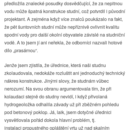
předložila znalecké posudky dosvědčující, že za nepitnou
vodu může špatná konstrukce studní, což potvrdil i původní
projektant. A zejména když více znalců poukázalo na fakt,
že pět šuntovních studní může nepříznivě ovlivnit kvalitu
spodní vody pro další okolní obyvatele závislé na studniční
vodě. A to jsem jí ani neřekla, že odborníci nazvali hotové
dílo „prasárnou“.
Jenže jsem zjistila, že úřednice, která naši studnu
zkolaudovala, nedokáže rozluštit ani jednoduchý technický
nákres konstrukce. Jinými slovy, že studnám vůbec
nerozumí. Na svou obranu argumentovala tím, že při
kolaudaci stejně do studny nevidí, i když přivolaná
hydrogeoložka odhalila závady už při zběžném pohledu
pod betonový poklop. Já, laik, jsem dotyčné úřednici
vysvětlovala pořád dokola hlavní problém, tj.
instalaci propustného opláštění vrtu už nad skalním