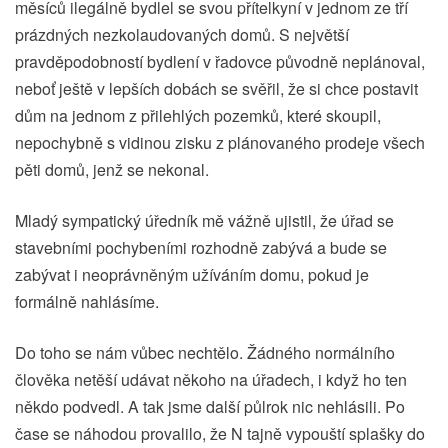
měsíců ilegálně bydlel se svou přítelkyní v jednom ze tří
prázdných nezkolaudovaných domů. S největší
pravděpodobností bydlení v řadovce původně neplánoval,
neboť ještě v lepších dobách se svěřil, že si chce postavit
dům na jednom z přilehlých pozemků, které skoupil,
nepochybně s vidinou zisku z plánovaného prodeje všech
pěti domů, jenž se nekonal.
Mladý sympatický úředník mě vážně ujistil, že úřad se
stavebními pochybeními rozhodně zabývá a bude se
zabývat i neoprávněným užíváním domu, pokud je
formálně nahlásíme.
Do toho se nám vůbec nechtělo. Žádného normálního
člověka netěší udávat někoho na úřadech, i když ho ten
někdo podvedl. A tak jsme další půlrok nic nehlásili. Po
čase se náhodou provalilo, že N tajně vypouští splašky do