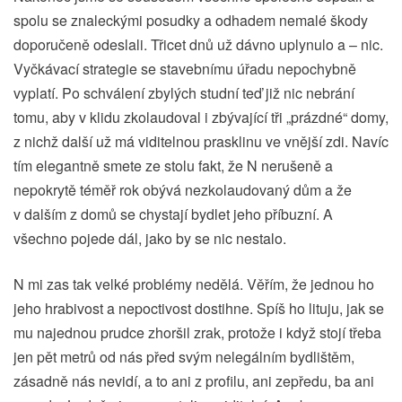
spolu se znaleckými posudky a odhadem nemalé škody
doporučeně odeslali. Třicet dnů už dávno uplynulo a – nic.
Vyčkávací strategie se stavebnímu úřadu nepochybně
vyplatí. Po schválení zbylých studní teď již nic nebrání
tomu, aby v klidu zkolaudoval i zbývající tři „prázdné“ domy,
z nichž další už má viditelnou prasklinu ve vnější zdi. Navíc
tím elegantně smete ze stolu fakt, že N nerušeně a
nepokrytě téměř rok obývá nezkolaudovaný dům a že
v dalším z domů se chystají bydlet jeho příbuzní. A
všechno pojede dál, jako by se nic nestalo.
N mi zas tak velké problémy nedělá. Věřím, že jednou ho
jeho hrabivost a nepoctivost dostihne. Spíš ho lituju, jak se
mu najednou prudce zhoršil zrak, protože i když stojí třeba
jen pět metrů od nás před svým nelegálním bydlištěm,
zásadně nás nevidí, a to ani z profilu, ani zepředu, ba ani