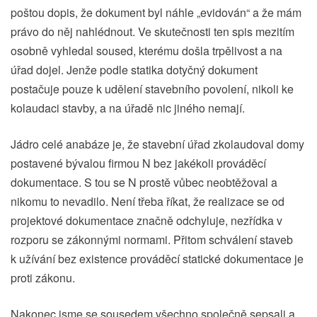
poštou dopis, že dokument byl náhle „evidován“ a že mám
právo do něj nahlédnout. Ve skutečnosti ten spis mezitím
osobně vyhledal soused, kterému došla trpělivost a na
úřad dojel. Jenže podle statika dotyčný dokument
postačuje pouze k udělení stavebního povolení, nikoli ke
kolaudaci stavby, a na úřadě nic jiného nemají.
Jádro celé anabáze je, že stavební úřad zkolaudoval domy
postavené bývalou firmou N bez jakékoli prováděcí
dokumentace. S tou se N prostě vůbec neobtěžoval a
nikomu to nevadilo. Není třeba říkat, že realizace se od
projektové dokumentace značně odchyluje, nezřídka v
rozporu se zákonnými normami. Přitom schválení staveb
k užívání bez existence prováděcí statické dokumentace je
proti zákonu.
Nakonec jsme se sousedem všechno společně sepsali a