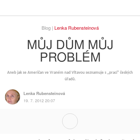
Respekt
Vy
Blog |
Lenka Rubensteinová
MŮJ DŮM MŮJ
PROBLÉM
Aneb jak se Američan ve Vraném nad Vltavou seznamuje s „prací“ českých
úřadů.
Lenka Rubensteinová
19. 7. 2012 20:07