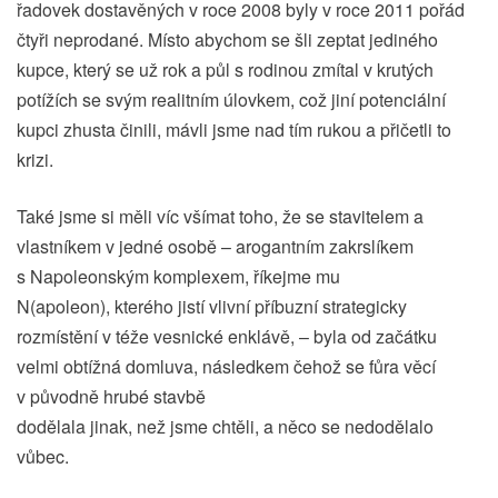
řadovek dostavěných v roce 2008 byly v roce 2011 pořád
čtyři neprodané. Místo abychom se šli zeptat jediného
kupce, který se už rok a půl s rodinou zmítal v krutých
potížích se svým realitním úlovkem, což jiní potenciální
kupci zhusta činili, mávli jsme nad tím rukou a přičetli to
krizi.
Také jsme si měli víc všímat toho, že se stavitelem a
vlastníkem v jedné osobě – arogantním zakrslíkem
s Napoleonským komplexem, říkejme mu
N(apoleon), kterého jistí vlivní příbuzní strategicky
rozmístění v téže vesnické enklávě, – byla od začátku
velmi obtížná domluva, následkem čehož se fůra věcí
v původně hrubé stavbě
dodělala jinak, než jsme chtěli, a něco se nedodělalo
vůbec.