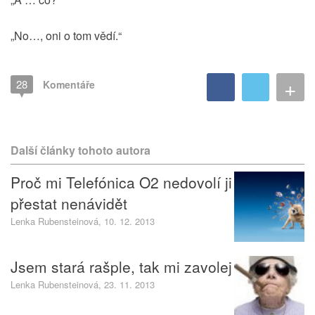
„No…, oni o tom vědí.“
+
28
Komentáře
Další články tohoto autora
Proč mi Telefónica O2 nedovolí ji
přestat nenávidět
Lenka Rubensteinová, 10. 12. 2013
Jsem stará rašple, tak mi zavolej
Lenka Rubensteinová, 23. 11. 2013