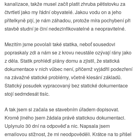
kanalizace, takže musel začít platit zhruba pětistovku za
čtvrtletí jako my řádní obyvatelé. Jakou vodu on a jeho
přítelkyně pijí, je nám záhadou, protože míra pochybení při
stavbě studní je činí nedezinfikovatelné a neopravitelné.
Mezitím jsme povolali také statika, neboť sousedovi
popraskaly zdi a nám se z krovu neustále ozývají rány jako
z děla. Statik prohlédl plány domu a zjistil, že statická
dokumentace v nich vůbec není, přičemž vyjádřil podezření
na závažné statické problémy, včetně klesání základů.
Statický posudek vypracovaný bez statické dokumentace
stojí sedmdesát tisíc.
A tak jsem si začala se stavebním úřadem dopisovat.
Kromě jiného jsem žádala právě statickou dokumentaci.
Uplynulo 30 dní na odpověď a nic. Napsala jsem
emailovou stížnost, že mi neodpověděli. Krátce na to přišel