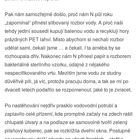
Pak nám samozřejmě došlo, proč nám N půl roku
„zapomínal“ přinést slibovaný rozbor vody. A proč naši
tehdy jediní sousedi kupují balenou vodu a recyklují hory
prázdných PET lahví. Místo abychom si nechali rozbor
udělat sami, čekali jsme … a čekali. I ta améba by se
rozhoupala dřív. Nakonec nám N přinesl papír s rozborem
bakteriálně sterilního vzorku, údajně z nějakého
nespecifikovaného vrtu. Mezitím jsme vodu ze studny
důvěřivě pili, já víc, protože pracuju doma, a tak se mi po
dvaceti letech podařilo se rozpomenout, jaké to je zvracet.
Po nastěhování nejdřív prasklo vodovodní potrubí a
zaplavilo celé přízemí, kde promptně začaly na zdech rašit
chlupaté útvary a na podlaze se samovolně tvořil zelený
plísňový koberec, pak se rozklížila dveřní okna. Postupně
se vynořovaly další závady na všech frontách – statika,