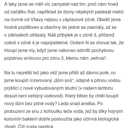
A taky jsme se měli víc zamyslet nad tím, proč nám hned
od začátku lhal, například že domy nějakých padesát metrů
na rovině od Vltavy nejsou v záplavové zóně. Obešli jsme
hodně pojišťoven a všechny do jedné se zasmály, až se
v základech otřásaly. Náš příbytek je v zóně 3, přičemž
cokoli v zóně 4 je nepojistitelné. Ovšem N se choval tak, že
hloupí jsme my, když jsme nakonec odmítli pochybnou
pojistnou smlouvu pro zónu 2, kterou nám „sehnal“.
Na tu největší lež jako věž jsme přišli až dávno poté, co
jsme koupili inzerovaný „dům snů“, údajně s pitnou vodou
prýštící z nově vybudovaných studní (v našem teritoriu
dosud není veřejný vodovod). Který blbec by chtěl koupit
nový dům bez pitné vody? Leda snad améba. Po
probuzení ze snu z kohoutku teče voda, jež by díky hojným
koloniím bakterií dobře posloužila jako účinná biologická
zbraň. Čili zcela nepitná.