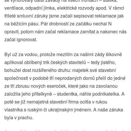
ventilace, odpadní jímka, elektrické rozvody apod. V rámci
tříleté smluvní záruky jsme začali sepisovat reklamace jak
na běžícím pásu. Pár drobností ze začátku nechal N
opravit, potom nám začal reklamace zamítat a nakonec nás
začal ignorovat.
Byl už za vodou, protože mezitím za našimi zády šikovně
aplikoval oblíbený trik českých stavitelů – tedy jistého,
bohužel dost rozšířeného druhu: majetek své stavební
společnosti v podobě tří neprodaných domů přelil do jedné
ze tří zbrusu nových eseroček, které jako na zavolanou
založila jeho přítelkyně – studentka, náhle podnikatelka. A
poté se již nemajetná stavební firma ocitla v rukou
vlastníka s ruským či ukrajinským jménem. A naše záruka
byla v prachu.