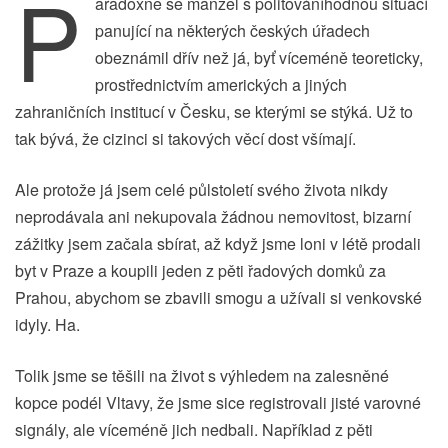
P
aradoxně se manžel s politováníhodnou situací
panující na některých českých úřadech
obeznámil dřív než já, byť víceméně teoreticky,
prostřednictvím amerických a jiných
zahraničních institucí v Česku, se kterými se stýká. Už to
tak bývá, že cizinci si takových věcí dost všímají.
Ale protože já jsem celé půlstoletí svého života nikdy
neprodávala ani nekupovala žádnou nemovitost, bizarní
zážitky jsem začala sbírat, až když jsme loni v létě prodali
byt v Praze a koupili jeden z pěti řadových domků za
Prahou, abychom se zbavili smogu a užívali si venkovské
idyly. Ha.
Tolik jsme se těšili na život s výhledem na zalesněné
kopce podél Vltavy, že jsme sice registrovali jisté varovné
signály, ale víceméně jich nedbali. Například z pěti