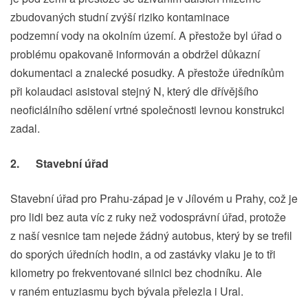
zbudovaných studní zvýší riziko kontaminace
podzemní vody na okolním území. A přestože byl úřad o
problému opakovaně informován a obdržel důkazní
dokumentaci a znalecké posudky. A přestože úředníkům
při kolaudaci asistoval stejný N, který dle dřívějšího
neoficiálního sdělení vrtné společnosti levnou konstrukci
zadal.
2. Stavební úřad
Stavební úřad pro Prahu-západ je v Jílovém u Prahy, což je
pro lidi bez auta víc z ruky než vodosprávní úřad, protože
z naší vesnice tam nejede žádný autobus, který by se trefil
do sporých úředních hodin, a od zastávky vlaku je to tři
kilometry po frekventované silnici bez chodníku. Ale
v raném entuziasmu bych bývala přelezla i Ural.