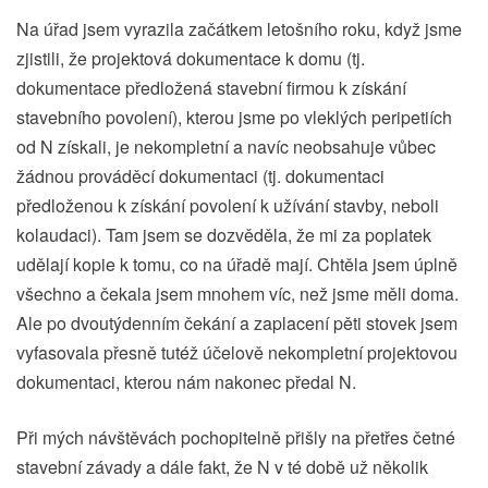
Na úřad jsem vyrazila začátkem letošního roku, když jsme
zjistili, že projektová dokumentace k domu (tj.
dokumentace předložená stavební firmou k získání
stavebního povolení), kterou jsme po vleklých peripetiích
od N získali, je nekompletní a navíc neobsahuje vůbec
žádnou prováděcí dokumentaci (tj. dokumentaci
předloženou k získání povolení k užívání stavby, neboli
kolaudaci). Tam jsem se dozvěděla, že mi za poplatek
udělají kopie k tomu, co na úřadě mají. Chtěla jsem úplně
všechno a čekala jsem mnohem víc, než jsme měli doma.
Ale po dvoutýdenním čekání a zaplacení pěti stovek jsem
vyfasovala přesně tutéž účelově nekompletní projektovou
dokumentaci, kterou nám nakonec předal N.
Při mých návštěvách pochopitelně přišly na přetřes četné
stavební závady a dále fakt, že N v té době už několik