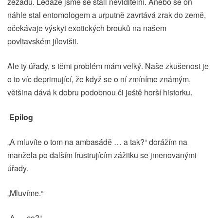
zezadu. Ledaže jsme se stali neviditelní. Anebo se on
náhle stal entomologem a urputně zavrtává zrak do země,
očekávaje výskyt exotických brouků na našem
povltavském jílovišti.
Ale ty úřady, s těmi problém mám velký. Naše zkušenost je
o to víc deprimující, že když se o ní zmíníme známým,
většina dává k dobru podobnou či ještě horší historku.
Epilog
„A mluvíte o tom na ambasádě … a tak?“ dorážím na
manžela po dalším frustrujícím zážitku se jmenovanými
úřady.
„Mluvíme.“
„A … co?“