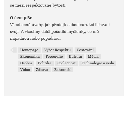
se mezi respektované bytosti.
O čem píše
Všeobecné úvahy, jak předejít sebedestrukci lidstva i
svojí. A všechny další pošetilé myšlenky, co mě
napadnou nebo popadnou.
Homepage
Výběr Respektu
Cestování
Ekonomika
Fotografie
Kultura
Média
Osobní
Politika
Společnost
Technologie a věda
Video
Zábava
Zahraničí