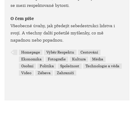
se mezi respektované bytosti.
O čem píše
Všeobecné úvahy, jak předejít sebedestrukci lidstva i
svojí. A všechny další pošetilé myšlenky, co mě
napadnou nebo popadnou.
Homepage
Výběr Respektu
Cestování
Ekonomika
Fotografie
Kultura
Média
Osobní
Politika
Společnost
Technologie a věda
Video
Zábava
Zahraničí